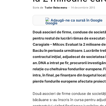
Scris de
Tudor Balaceanu
-
14 decembrie 2015
Adaugă-ne ca sursă în Google
Două asocieri de firme, conduse de societ
pentru restul de lucrări rămas de executat 
Caragiale – Milcov. Evaluat la 2 milioane d
Bacău în perioada următoare. Lucrările trebu
contractul inițial, adjudecat de societatea
an. DNA a intrat pe fir, procurorii investigâ
relație cu cheltuirea fondurilor europene. F
intra, în final, pe finanțare din bugetul loc
pierde fondurile europene afectate proiect
Două asocieri de firme conduse de societăț
băcăuane s-au înscris în cursa pentru adju
contractului vizând finalizarea lucrărilor de 