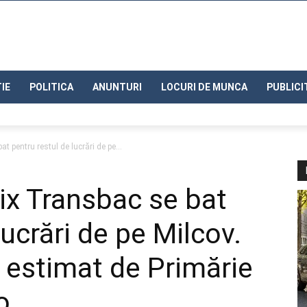
IE
POLITICA
ANUNTURI
LOCURI DE MUNCA
PUBLICI
 pentru restul de lucrări de pe...
ix Transbac se bat
lucrări de pe Milcov.
t estimat de Primărie
o