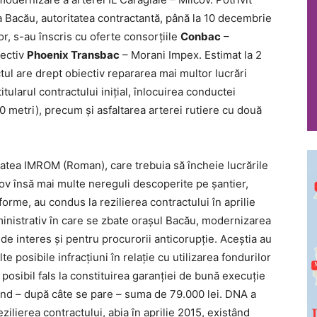
 Bacău, autoritatea contractantă, până la 10 decembrie
r, s-au înscris cu oferte consorțiile
Conbac
–
pectiv
Phoenix Transbac
– Morani Impex. Estimat la 2
tul are drept obiectiv repararea mai multor lucrări
ularul contractului inițial, înlocuirea conductei
 metri), precum și asfaltarea arterei rutiere cu două
tatea IMROM (Roman), care trebuia să încheie lucrările
ov însă mai multe nereguli descoperite pe șantier,
forme, au condus la rezilierea contractului în aprilie
inistrativ în care se zbate orașul Bacău, modernizarea
 de interes și pentru procurorii anticorupție. Aceștia au
 posibile infracțiuni în relație cu utilizarea fondurilor
posibil fals la constituirea garanției de bună execuție
ind – după câte se pare – suma de 79.000 lei. DNA a
ezilierea contractului, abia în aprilie 2015, existând