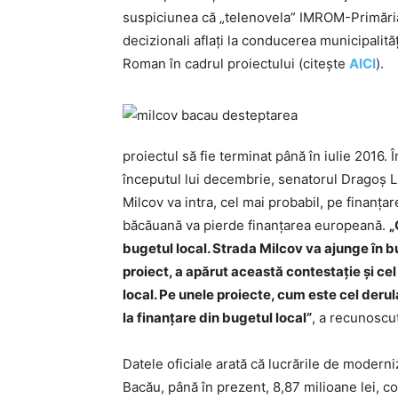
suspiciunea că „telenovela” IMROM-Primăria Ba
decizionali aflați la conducerea municipalită
Roman în cadrul proiectului (citește
AICI
).
proiectul să fie terminat până în iulie 2016.
începutul lui decembrie, senatorul Dragoș Lu
Milcov va intra, cel mai probabil, pe finanțar
băcăuană va pierde finanțarea europeană.
„
bugetul local. Strada Milcov va ajunge în bu
proiect, a apărut această contestație și cel
local. Pe unele proiecte, cum este cel derul
la finanțare din bugetul local”
, a recunoscut
Datele oficiale arată că lucrările de moderni
Bacău, până în prezent, 8,87 milioane lei, co