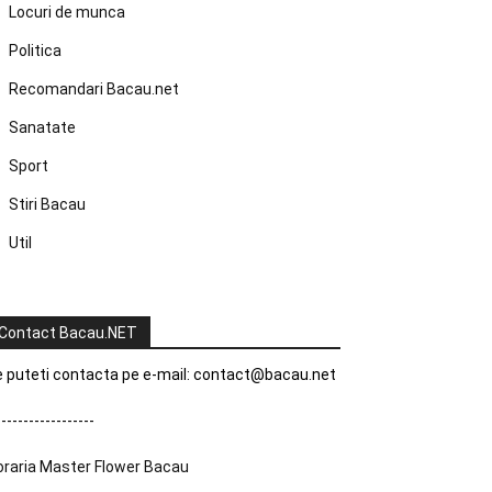
Locuri de munca
Politica
Recomandari Bacau.net
Sanatate
Sport
Stiri Bacau
Util
Contact Bacau.NET
 puteti contacta pe e-mail:
contact@bacau.net
------------------
oraria Master Flower Bacau