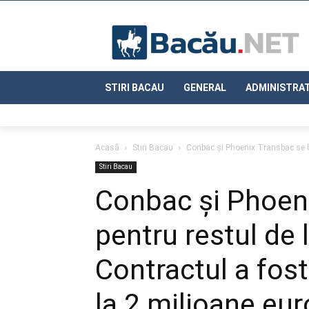
STIRI BACAU
GENERAL
ADMINISTRAT
Acasă
Stiri Bacau
Conbac și Phoenix Transbac se bat
Stiri Bacau
Conbac și Phoen
pentru restul de 
Contractul a fos
la 2 milioane eur