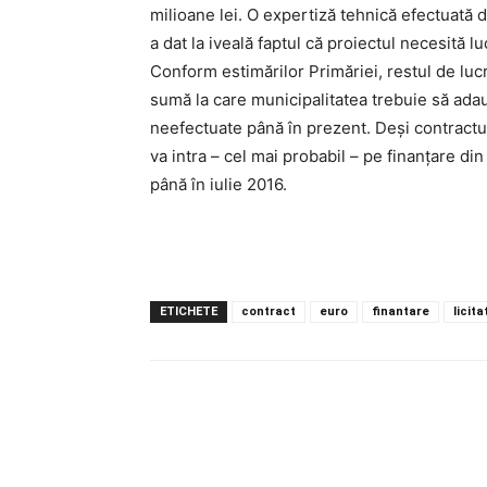
milioane lei. O expertiză tehnică efectuată 
a dat la iveală faptul că proiectul necesită l
Conform estimărilor Primăriei, restul de lucr
sumă la care municipalitatea trebuie să adau
neefectuate până în prezent. Deși contractul 
va intra – cel mai probabil – pe finanțare din
până în iulie 2016.
ETICHETE
contract
euro
finantare
licita