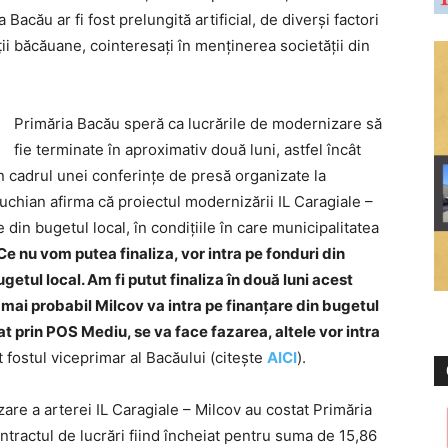
cău ar fi fost prelungită artificial, de diverși factori
ții băcăuane, cointeresați în menținerea societății din
Primăria Bacău speră ca lucrările de modernizare să
fie terminate în aproximativ două luni, astfel încât
 În cadrul unei conferințe de presă organizate la
chian afirma că proiectul modernizării IL Caragiale –
e din bugetul local, în condițiile în care municipalitatea
Ce nu vom putea finaliza, vor intra pe fonduri din
getul local. Am fi putut finaliza în două luni acest
 mai probabil Milcov va intra pe finanțare din bugetul
at prin POS Mediu, se va face fazarea, altele vor intra
 fostul viceprimar al Bacăului (citește
AICI
).
zare a arterei IL Caragiale – Milcov au costat Primăria
ntractul de lucrări fiind încheiat pentru suma de 15,86