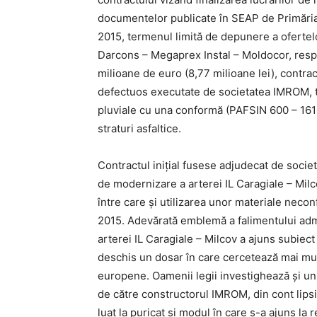
documentelor publicate în SEAP de Primăria
2015, termenul limită de depunere a ofertelo
Darcons – Megaprex Instal – Moldocor, res
milioane de euro (8,77 milioane lei), contrac
defectuos executate de societatea IMROM, tit
pluviale cu una conformă (PAFSIN 600 – 1610
straturi asfaltice.
Contractul inițial fusese adjudecat de socie
de modernizare a arterei IL Caragiale – Milc
între care și utilizarea unor materiale necon
2015. Adevărată emblemă a falimentului adm
arterei IL Caragiale – Milcov a ajuns subiect
deschis un dosar în care cercetează mai multe
europene. Oamenii legii investighează și un 
de către constructorul IMROM, din cont lips
luat la puricat și modul în care s-a ajuns la r