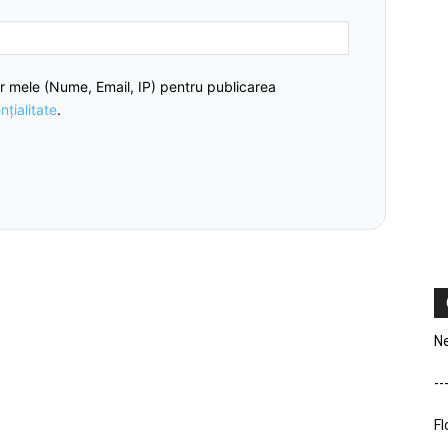
r mele (Nume, Email, IP) pentru publicarea
nțialitate
.
Ne
--
Fl