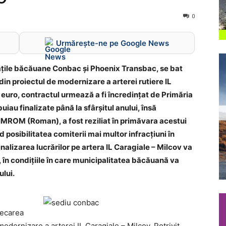
0
Urmărește-ne pe Google News
ățile băcăuane Conbac și Phoenix Transbac, se bat
din proiectul de modernizare a arterei rutiere IL
e euro, contractul urmează a fi încredințat de Primăria
iau finalizate până la sfârșitul anului, însă
 IMROM (Roman), a fost reziliat în primăvara acestui
nd posibilitatea comiterii mai multor infracțiuni în
inalizarea lucrărilor pe artera IL Caragiale – Milcov va
al, în condițiile în care municipalitatea băcăuană va
ului.
i
decarea
modernizare a arterei IL Caragiale – Milcov. Potrivit