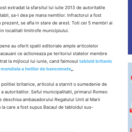
t extradat la sfarsitul lui iulie 2013 de autoritatile
bil, sa-l dea pe mana nemtilor. Infractorul a fost
 prezent, se afla in stare de arest. Toti cei 5 membri ai
n localitati limitrofe municipiului.
pene au oferit spatii editoriale ample articolelor
bacauani ce actioneaza pe teritoriul statelor membre
rat la mijlocul lui iunie, cand faimosul
tabloid britanic
a mondiala a hotilor de bancomate
„
.
d politiei britanice, articolul a starnit o sumedenie de
r a autoritatilor. Seful municipalitatii, primarul Romeo
re deschisa ambasadorului Regatului Unit al Marii
a la care a fost supus Bacaul de tabloidul sus-