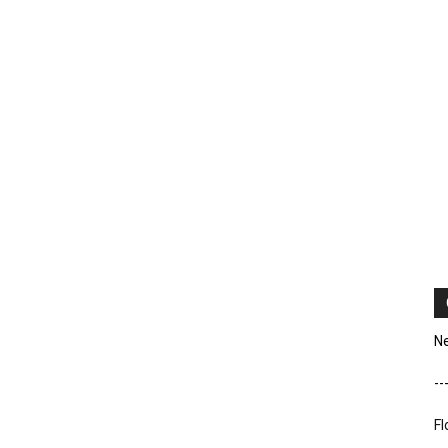
Ne
--
Fl