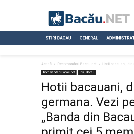
STIRI BACAU
GENERAL
ADMINISTRAT
Acasă
Recomandari Bacau.net
Hotii bacauani, din
Recomandari Bacau.net
Stiri Bacau
Hotii bacauani, d
germana. Vezi p
„Banda din Bacau
primit cei 5 memb