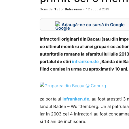
Scris de
Tudor Balaceanu
-
12 august 2013
Adaugă-ne ca sursă în Google
Infractorii originari din Bacau (sau din imp
ce ultimul membru al unei grupari ce action
autoritatile romane la sfarsitul lui iulie 2
portalul de stiri
infranken.de
„Banda din Bac
fiind comise in urma cu aproximativ 10 ani.
za portalul
infranken.de
, au fost arestati 3
landul Baden – Wurttemberg. Un al patrulea 
iar in 2003 cei 4 infractori au fost condamn
si 13 ani de inchisoare.