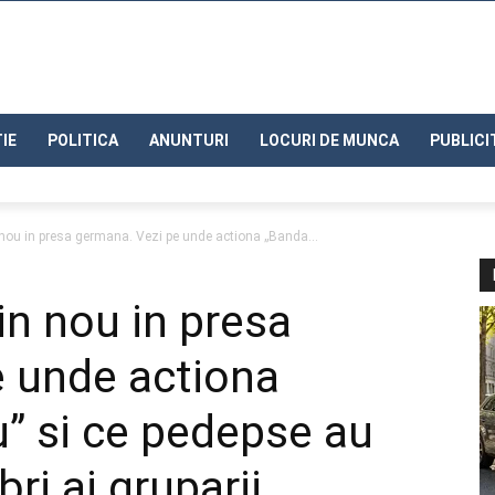
IE
POLITICA
ANUNTURI
LOCURI DE MUNCA
PUBLICI
 nou in presa germana. Vezi pe unde actiona „Banda...
in nou in presa
e unde actiona
” si ce pedepse au
ri ai gruparii