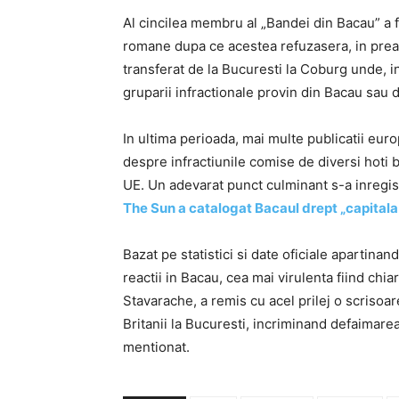
Al cincilea membru al „Bandei din Bacau” a fos
romane dupa ce acestea refuzasera, in preala
transferat de la Bucuresti la Coburg unde, in
gruparii infractionale provin din Bacau sau di
In ultima perioada, mai multe publicatii euro
despre infractiunile comise de diversi hoti 
UE. Un adevarat punct culminant s-a inregist
The Sun a catalogat Bacaul drept „capital
Bazat pe statistici si date oficiale apartinan
reactii in Bacau, cea mai virulenta fiind chia
Stavarache, a remis cu acel prilej o scrisoa
Britanii la Bucuresti, incriminand defaimare
mentionat.