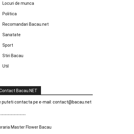
Locuri de munca
Politica
Recomandari Bacau.net
Sanatate
Sport
Stiri Bacau
Util
Contact Bacau.NET
 puteti contacta pe e-mail:
contact@bacau.net
------------------
oraria Master Flower Bacau